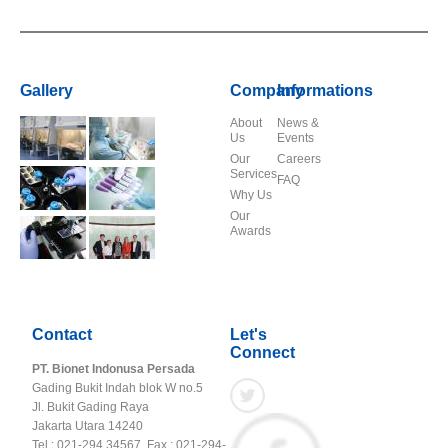
Gallery
Company
Informations
About
News &
Us
Events
Our
Careers
Services
FAQ
Why Us
Our
Awards
Contact
Let's
Connect
PT. Bionet Indonusa Persada
Gading Bukit Indah blok W no.5
Jl. Bukit Gading Raya
Jakarta Utara 14240
Tel : 021-294 34567, Fax : 021-294-