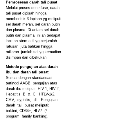
Pemrosesan darah tali pusat
Melalui proses sentrifuse, darah
tali pusat dipisah hingga
membentuk 3 lapisan yg meliputi
sel darah merah, sel darah putih
dan plasma. Di antara sel darah
putih dan plasma inilah terdapat
lapisan stem cell yg berjumlah
ratusan juta bahkan hingga
miliaran jumlah sel yg kemudian
disimpan dan dibekukan.
Metode pengujian atas darah
ibu dan darah tali pusat
Sesuai dengan standarisasi
tertinggi AABB, pengujian atas
darah ibu meliputi: HIV-1, HIV-2,
Hepatitis B & C, HTLV-1/2,
CMV, syphilis, dll. Pengujian
darah tali pusat meliputi:
bakteri, CD34+, HLA* (*
program family banking).