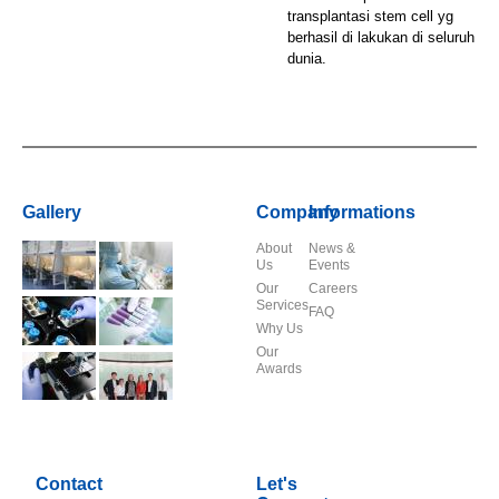
transplantasi stem cell yg
berhasil di lakukan di seluruh
dunia.
Gallery
Company
Informations
About
News &
Us
Events
Our
Careers
Services
FAQ
Why Us
Our
Awards
Contact
Let's